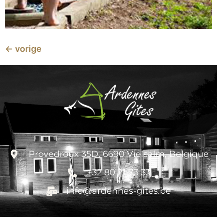
←
vorige
Provedroux 35D, 6690 Vielsalm, Belgique
+32 80 21 73 33
info@ardennes-gites.be