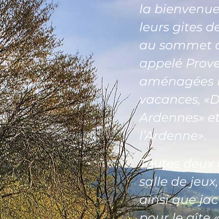
la bienvenue
leurs gites d
au sommet de
appelé Prov
aménagées l
vacances, «D
Ardennes» et
l’Ardenne».
Toutes deux
salle de jeux
ainsi que jac
pour le gîte