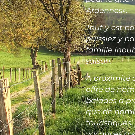
Ardennes».
Tout y est p
puissiez y pa
famille inoub
saison.
A proximité d
offre de nom
balades à pi
que de nombr
touristiques.
vacances à sa