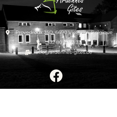
Provedroux 35D, 6690 Vielsalm, Belgique
+32 80 21 73 33
info@ardennes-gites.be