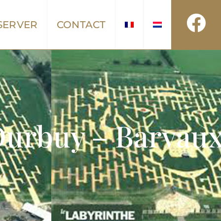
SERVER
CONTACT
Durbuy – Barvau