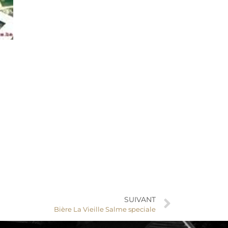
SUIVANT
Bière La Vieille Salme speciale