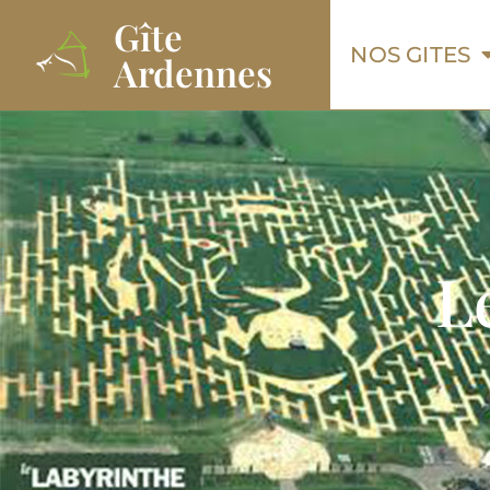
Gîte
NOS GITES
Ardennes
L